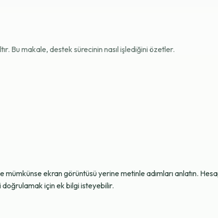
r. Bu makale, destek sürecinin nasıl işlediğini özetler.
ve mümkünse ekran görüntüsü yerine metinle adımları anlatın. Hesap g
oğrulamak için ek bilgi isteyebilir.