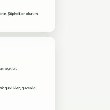
lanın. Şüpheli bir oturum
rı açıklar.
nik günlükler; güvenliği