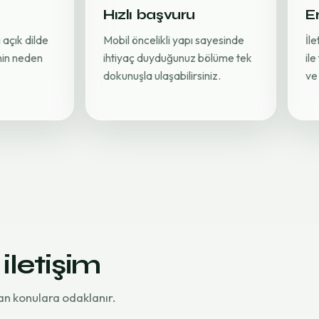
Hızlı başvuru
Er
 açık dilde
Mobil öncelikli yapı sayesinde
İl
inin neden
ihtiyaç duyduğunuz bölüme tek
ile
dokunuşla ulaşabilirsiniz.
ve 
 iletişim
an konulara odaklanır.