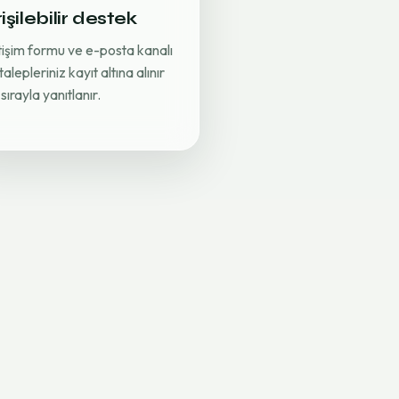
işilebilir destek
etişim formu ve e-posta kanalı
 talepleriniz kayıt altına alınır
sırayla yanıtlanır.