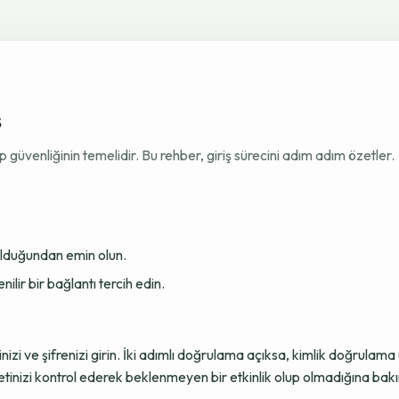
ş
venliğinin temelidir. Bu rehber, giriş sürecini adım adım özetler.
 olduğundan emin olun.
ir bir bağlantı tercih edin.
sinizi ve şifrenizi girin. İki adımlı doğrulama açıksa, kimlik doğru
tinizi kontrol ederek beklenmeyen bir etkinlik olup olmadığına bakı