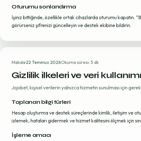
Oturumu sonlandırma
İşiniz bittiğinde, özellikle ortak cihazlarda oturumu kapatın. “
görürseniz şifrenizi güncelleyin ve destek ekibine bildirin.
Makale
22 Temmuz 2026
Okuma süresi: 5 dk
Gizlilik ilkeleri ve veri kullanım
Jojobet, kişisel verilerin yalnızca hizmetin sunulması için ger
Toplanan bilgi türleri
Hesap oluşturma ve destek süreçlerinde kimlik, iletişim ve oturum
izlemek, hataları gidermek ve hizmet kalitesini ölçmek için sınırl
İşleme amacı