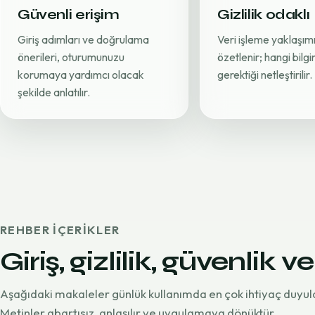
Güvenli erişim
Gizlilik odaklı
Giriş adımları ve doğrulama
Veri işleme yaklaşımı
önerileri, oturumunuzu
özetlenir; hangi bilg
korumaya yardımcı olacak
gerektiği netleştirilir.
şekilde anlatılır.
REHBER IÇERIKLER
Giriş, gizlilik, güvenlik ve
Aşağıdaki makaleler günlük kullanımda en çok ihtiyaç duyul
Metinler abartısız, anlaşılır ve uygulamaya dönüktür.