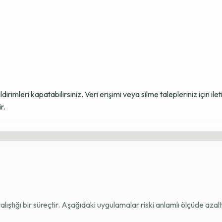
ildirimleri kapatabilirsiniz. Veri erişimi veya silme talepleriniz için i
r.
e çalıştığı bir süreçtir. Aşağıdaki uygulamalar riski anlamlı ölçüde azaltı