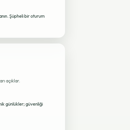
lanın. Şüpheli bir oturum
rı açıklar.
nik günlükler; güvenliği