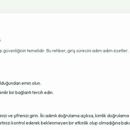
ş
venliğinin temelidir. Bu rehber, giriş sürecini adım adım özetler.
 olduğundan emin olun.
ir bir bağlantı tercih edin.
sinizi ve şifrenizi girin. İki adımlı doğrulama açıksa, kimlik doğru
tinizi kontrol ederek beklenmeyen bir etkinlik olup olmadığına bakı