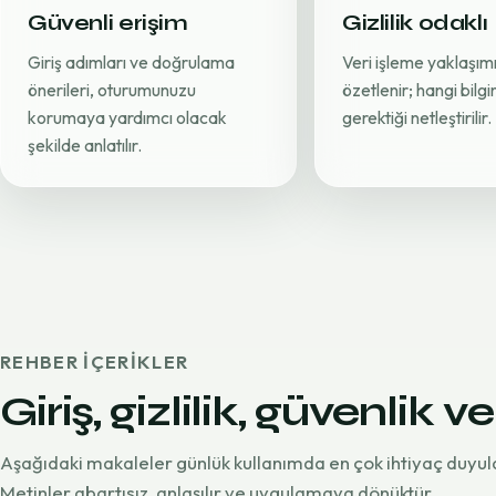
Güvenli erişim
Gizlilik odaklı
Giriş adımları ve doğrulama
Veri işleme yaklaşımı
önerileri, oturumunuzu
özetlenir; hangi bilg
korumaya yardımcı olacak
gerektiği netleştirilir.
şekilde anlatılır.
REHBER IÇERIKLER
Giriş, gizlilik, güvenlik ve
Aşağıdaki makaleler günlük kullanımda en çok ihtiyaç duyul
Metinler abartısız, anlaşılır ve uygulamaya dönüktür.