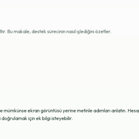
r. Bu makale, destek sürecinin nasıl işlediğini özetler.
ve mümkünse ekran görüntüsü yerine metinle adımları anlatın. Hesap g
oğrulamak için ek bilgi isteyebilir.