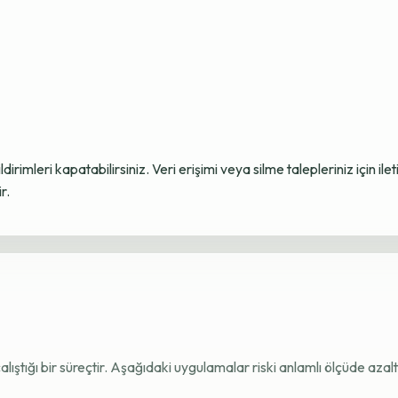
ildirimleri kapatabilirsiniz. Veri erişimi veya silme talepleriniz için i
r.
e çalıştığı bir süreçtir. Aşağıdaki uygulamalar riski anlamlı ölçüde azaltı