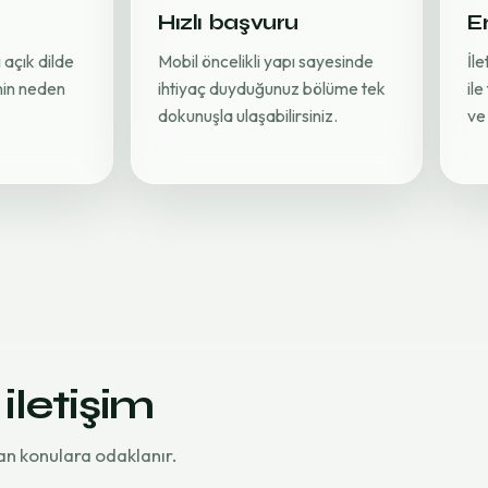
Hızlı başvuru
Er
 açık dilde
Mobil öncelikli yapı sayesinde
İl
inin neden
ihtiyaç duyduğunuz bölüme tek
ile
dokunuşla ulaşabilirsiniz.
ve 
 iletişim
an konulara odaklanır.