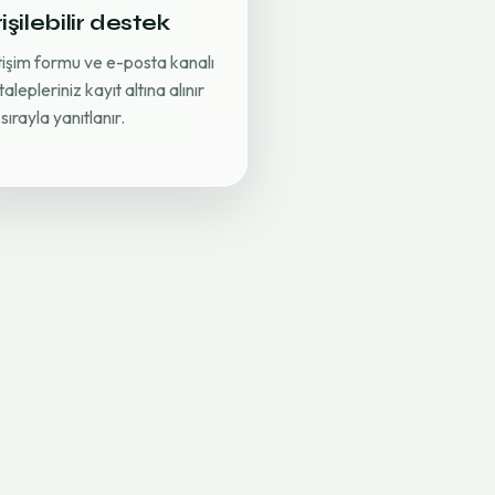
işilebilir destek
etişim formu ve e-posta kanalı
 talepleriniz kayıt altına alınır
sırayla yanıtlanır.