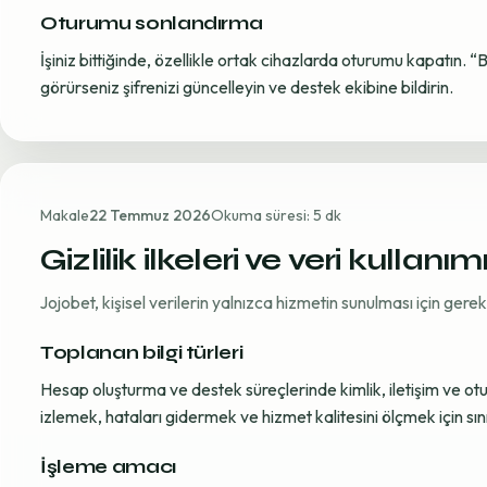
Oturumu sonlandırma
İşiniz bittiğinde, özellikle ortak cihazlarda oturumu kapatın. “
görürseniz şifrenizi güncelleyin ve destek ekibine bildirin.
Makale
22 Temmuz 2026
Okuma süresi: 5 dk
Gizlilik ilkeleri ve veri kullanım
Jojobet, kişisel verilerin yalnızca hizmetin sunulması için ger
Toplanan bilgi türleri
Hesap oluşturma ve destek süreçlerinde kimlik, iletişim ve oturum
izlemek, hataları gidermek ve hizmet kalitesini ölçmek için sınırl
İşleme amacı