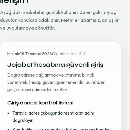
iletişim
Aşağıdaki makaleler günlük kullanımda en çok ihtiyaç
duyulan konulara odaklanır. Metinler abartısız, anlaşılır
ve uygulamaya dönüktür.
Makale
18 Temmuz 2026
Okuma süresi: 4 dk
Jojobet hesabına güvenli giriş
Doğru adrese bağlanmak ve oturumu bilinçli
yönetmek, hesap güvenliğinin temelidir. Bu rehber,
giriş sürecini adım adım özetler.
Giriş öncesi kontrol listesi
Tarayıcı adres çubuğunda resmi alan adını
doğrulayın.
Kaydedilmiş şifre yöneticisi kullanıyorsanız kaydın