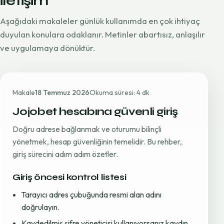
iletişim
Aşağıdaki makaleler günlük kullanımda en çok ihtiyaç
duyulan konulara odaklanır. Metinler abartısız, anlaşılır
ve uygulamaya dönüktür.
Makale
18 Temmuz 2026
Okuma süresi: 4 dk
Jojobet hesabına güvenli giriş
Doğru adrese bağlanmak ve oturumu bilinçli
yönetmek, hesap güvenliğinin temelidir. Bu rehber,
giriş sürecini adım adım özetler.
Giriş öncesi kontrol listesi
Tarayıcı adres çubuğunda resmi alan adını
doğrulayın.
Kaydedilmiş şifre yöneticisi kullanıyorsanız kaydın