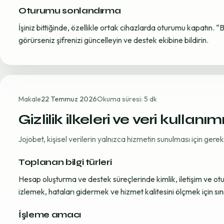
Oturumu sonlandırma
İşiniz bittiğinde, özellikle ortak cihazlarda oturumu kapatın. “
görürseniz şifrenizi güncelleyin ve destek ekibine bildirin.
Makale
22 Temmuz 2026
Okuma süresi: 5 dk
Gizlilik ilkeleri ve veri kullanım
Jojobet, kişisel verilerin yalnızca hizmetin sunulması için ger
Toplanan bilgi türleri
Hesap oluşturma ve destek süreçlerinde kimlik, iletişim ve oturum
izlemek, hataları gidermek ve hizmet kalitesini ölçmek için sınırl
İşleme amacı