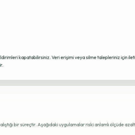
ildirimleri kapatabilirsiniz. Veri erişimi veya silme talepleriniz için i
r.
e çalıştığı bir süreçtir. Aşağıdaki uygulamalar riski anlamlı ölçüde azaltı