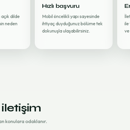
Hızlı başvuru
Er
 açık dilde
Mobil öncelikli yapı sayesinde
İl
inin neden
ihtiyaç duyduğunuz bölüme tek
ile
dokunuşla ulaşabilirsiniz.
ve 
 iletişim
an konulara odaklanır.