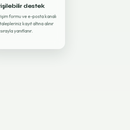
işilebilir destek
etişim formu ve e-posta kanalı
 talepleriniz kayıt altına alınır
sırayla yanıtlanır.