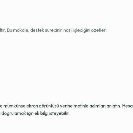
r. Bu makale, destek sürecinin nasıl işlediğini özetler.
ve mümkünse ekran görüntüsü yerine metinle adımları anlatın. Hesap g
oğrulamak için ek bilgi isteyebilir.