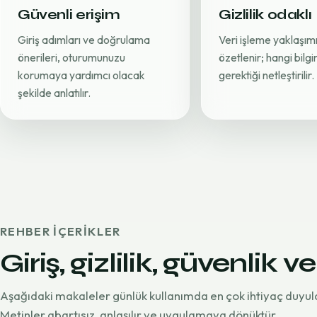
Güvenli erişim
Gizlilik odaklı
Giriş adımları ve doğrulama
Veri işleme yaklaşımı
önerileri, oturumunuzu
özetlenir; hangi bilg
korumaya yardımcı olacak
gerektiği netleştirilir.
şekilde anlatılır.
REHBER IÇERIKLER
Giriş, gizlilik, güvenlik ve
Aşağıdaki makaleler günlük kullanımda en çok ihtiyaç duyul
Metinler abartısız, anlaşılır ve uygulamaya dönüktür.