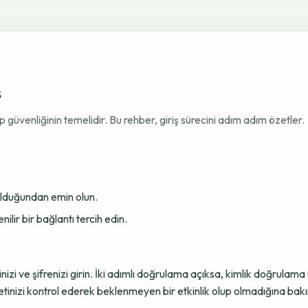
ş
venliğinin temelidir. Bu rehber, giriş sürecini adım adım özetler.
 olduğundan emin olun.
ir bir bağlantı tercih edin.
sinizi ve şifrenizi girin. İki adımlı doğrulama açıksa, kimlik doğru
tinizi kontrol ederek beklenmeyen bir etkinlik olup olmadığına bakı