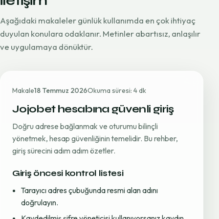
iletişim
Aşağıdaki makaleler günlük kullanımda en çok ihtiyaç
duyulan konulara odaklanır. Metinler abartısız, anlaşılır
ve uygulamaya dönüktür.
Makale
18 Temmuz 2026
Okuma süresi: 4 dk
Jojobet hesabına güvenli giriş
Doğru adrese bağlanmak ve oturumu bilinçli
yönetmek, hesap güvenliğinin temelidir. Bu rehber,
giriş sürecini adım adım özetler.
Giriş öncesi kontrol listesi
Tarayıcı adres çubuğunda resmi alan adını
doğrulayın.
Kaydedilmiş şifre yöneticisi kullanıyorsanız kaydın