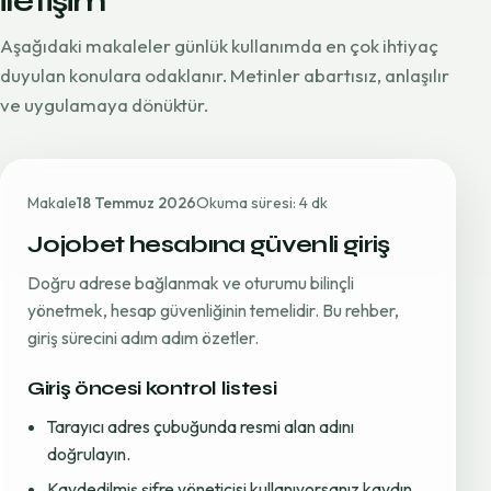
iletişim
Aşağıdaki makaleler günlük kullanımda en çok ihtiyaç
duyulan konulara odaklanır. Metinler abartısız, anlaşılır
ve uygulamaya dönüktür.
Makale
18 Temmuz 2026
Okuma süresi: 4 dk
Jojobet hesabına güvenli giriş
Doğru adrese bağlanmak ve oturumu bilinçli
yönetmek, hesap güvenliğinin temelidir. Bu rehber,
giriş sürecini adım adım özetler.
Giriş öncesi kontrol listesi
Tarayıcı adres çubuğunda resmi alan adını
doğrulayın.
Kaydedilmiş şifre yöneticisi kullanıyorsanız kaydın