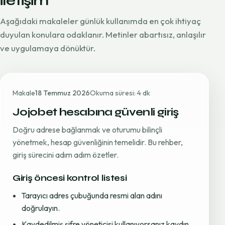
iletişim
Aşağıdaki makaleler günlük kullanımda en çok ihtiyaç
duyulan konulara odaklanır. Metinler abartısız, anlaşılır
ve uygulamaya dönüktür.
Makale
18 Temmuz 2026
Okuma süresi: 4 dk
Jojobet hesabına güvenli giriş
Doğru adrese bağlanmak ve oturumu bilinçli
yönetmek, hesap güvenliğinin temelidir. Bu rehber,
giriş sürecini adım adım özetler.
Giriş öncesi kontrol listesi
Tarayıcı adres çubuğunda resmi alan adını
doğrulayın.
Kaydedilmiş şifre yöneticisi kullanıyorsanız kaydın