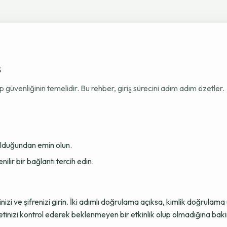
ş
venliğinin temelidir. Bu rehber, giriş sürecini adım adım özetler.
 olduğundan emin olun.
ir bir bağlantı tercih edin.
sinizi ve şifrenizi girin. İki adımlı doğrulama açıksa, kimlik doğru
tinizi kontrol ederek beklenmeyen bir etkinlik olup olmadığına bakı