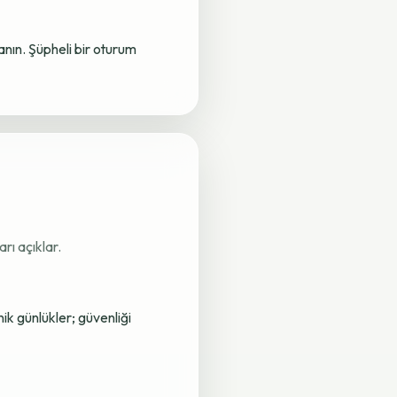
lanın. Şüpheli bir oturum
rı açıklar.
nik günlükler; güvenliği