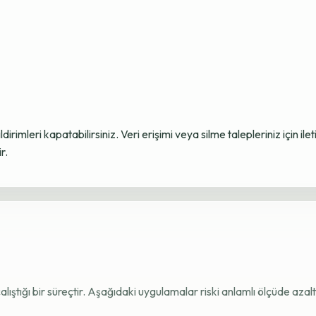
ildirimleri kapatabilirsiniz. Veri erişimi veya silme talepleriniz için i
r.
e çalıştığı bir süreçtir. Aşağıdaki uygulamalar riski anlamlı ölçüde azaltı