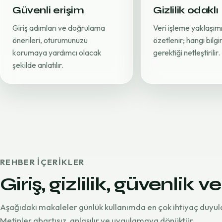
Güvenli erişim
Gizlilik odaklı
Giriş adımları ve doğrulama
Veri işleme yaklaşımı
önerileri, oturumunuzu
özetlenir; hangi bilg
korumaya yardımcı olacak
gerektiği netleştirilir.
şekilde anlatılır.
REHBER IÇERIKLER
Giriş, gizlilik, güvenlik ve
Aşağıdaki makaleler günlük kullanımda en çok ihtiyaç duyul
Metinler abartısız, anlaşılır ve uygulamaya dönüktür.