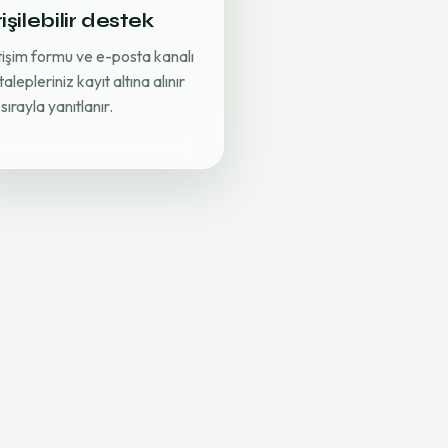
işilebilir destek
etişim formu ve e-posta kanalı
 talepleriniz kayıt altına alınır
sırayla yanıtlanır.