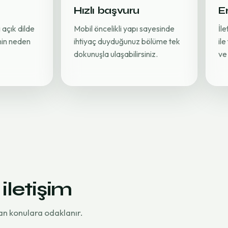
Hızlı başvuru
Er
 açık dilde
Mobil öncelikli yapı sayesinde
İl
inin neden
ihtiyaç duyduğunuz bölüme tek
ile
dokunuşla ulaşabilirsiniz.
ve 
 iletişim
an konulara odaklanır.