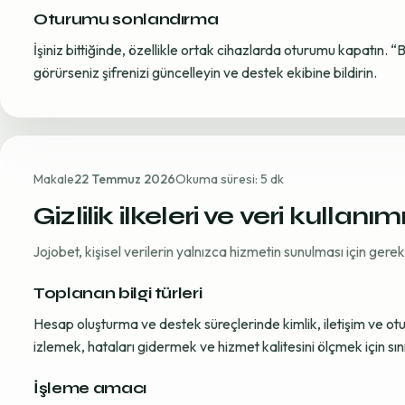
Oturumu sonlandırma
İşiniz bittiğinde, özellikle ortak cihazlarda oturumu kapatın. “
görürseniz şifrenizi güncelleyin ve destek ekibine bildirin.
Makale
22 Temmuz 2026
Okuma süresi: 5 dk
Gizlilik ilkeleri ve veri kullanım
Jojobet, kişisel verilerin yalnızca hizmetin sunulması için ger
Toplanan bilgi türleri
Hesap oluşturma ve destek süreçlerinde kimlik, iletişim ve oturum
izlemek, hataları gidermek ve hizmet kalitesini ölçmek için sınırl
İşleme amacı