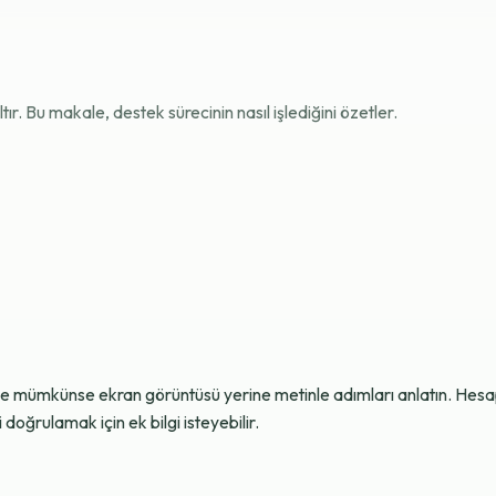
r. Bu makale, destek sürecinin nasıl işlediğini özetler.
ve mümkünse ekran görüntüsü yerine metinle adımları anlatın. Hesap g
oğrulamak için ek bilgi isteyebilir.