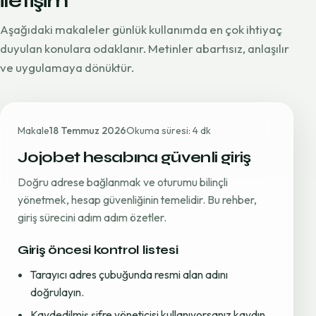
iletişim
Aşağıdaki makaleler günlük kullanımda en çok ihtiyaç
duyulan konulara odaklanır. Metinler abartısız, anlaşılır
ve uygulamaya dönüktür.
Makale
18 Temmuz 2026
Okuma süresi: 4 dk
Jojobet hesabına güvenli giriş
Doğru adrese bağlanmak ve oturumu bilinçli
yönetmek, hesap güvenliğinin temelidir. Bu rehber,
giriş sürecini adım adım özetler.
Giriş öncesi kontrol listesi
Tarayıcı adres çubuğunda resmi alan adını
doğrulayın.
Kaydedilmiş şifre yöneticisi kullanıyorsanız kaydın