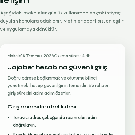
iletişim
Aşağıdaki makaleler günlük kullanımda en çok ihtiyaç
duyulan konulara odaklanır. Metinler abartısız, anlaşılır
ve uygulamaya dönüktür.
Makale
18 Temmuz 2026
Okuma süresi: 4 dk
Jojobet hesabına güvenli giriş
Doğru adrese bağlanmak ve oturumu bilinçli
yönetmek, hesap güvenliğinin temelidir. Bu rehber,
giriş sürecini adım adım özetler.
Giriş öncesi kontrol listesi
Tarayıcı adres çubuğunda resmi alan adını
doğrulayın.
Kaydedilmiş şifre yöneticisi kullanıyorsanız kaydın