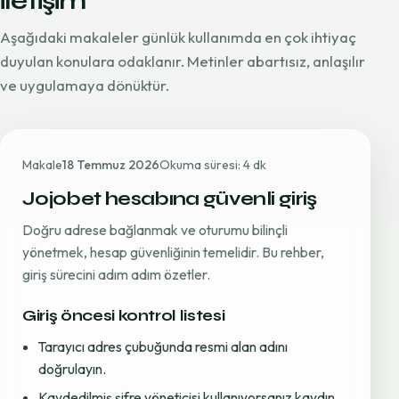
iletişim
Aşağıdaki makaleler günlük kullanımda en çok ihtiyaç
duyulan konulara odaklanır. Metinler abartısız, anlaşılır
ve uygulamaya dönüktür.
Makale
18 Temmuz 2026
Okuma süresi: 4 dk
Jojobet hesabına güvenli giriş
Doğru adrese bağlanmak ve oturumu bilinçli
yönetmek, hesap güvenliğinin temelidir. Bu rehber,
giriş sürecini adım adım özetler.
Giriş öncesi kontrol listesi
Tarayıcı adres çubuğunda resmi alan adını
doğrulayın.
Kaydedilmiş şifre yöneticisi kullanıyorsanız kaydın