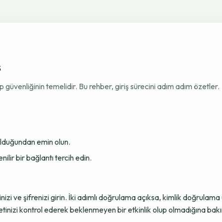
ş
venliğinin temelidir. Bu rehber, giriş sürecini adım adım özetler.
 olduğundan emin olun.
ir bir bağlantı tercih edin.
sinizi ve şifrenizi girin. İki adımlı doğrulama açıksa, kimlik doğru
tinizi kontrol ederek beklenmeyen bir etkinlik olup olmadığına bakı