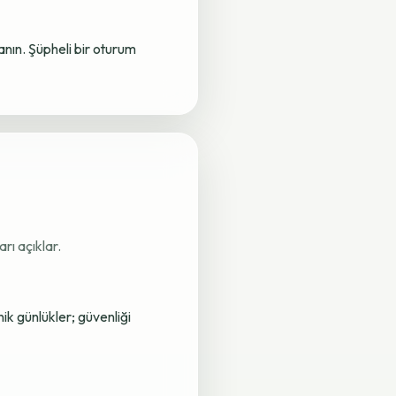
lanın. Şüpheli bir oturum
rı açıklar.
nik günlükler; güvenliği