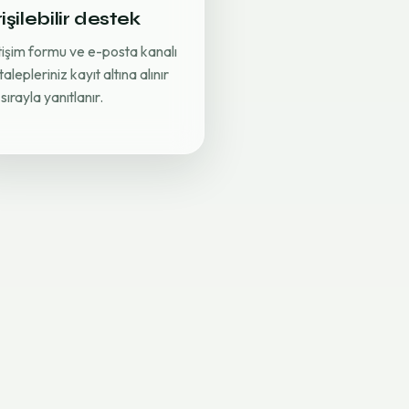
işilebilir destek
etişim formu ve e-posta kanalı
 talepleriniz kayıt altına alınır
sırayla yanıtlanır.