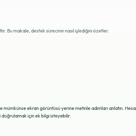
r. Bu makale, destek sürecinin nasıl işlediğini özetler.
ve mümkünse ekran görüntüsü yerine metinle adımları anlatın. Hesap g
oğrulamak için ek bilgi isteyebilir.