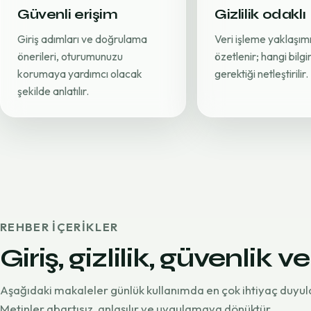
Güvenli erişim
Gizlilik odaklı
Giriş adımları ve doğrulama
Veri işleme yaklaşımı
önerileri, oturumunuzu
özetlenir; hangi bilg
korumaya yardımcı olacak
gerektiği netleştirilir.
şekilde anlatılır.
REHBER IÇERIKLER
Giriş, gizlilik, güvenlik ve
Aşağıdaki makaleler günlük kullanımda en çok ihtiyaç duyul
Metinler abartısız, anlaşılır ve uygulamaya dönüktür.