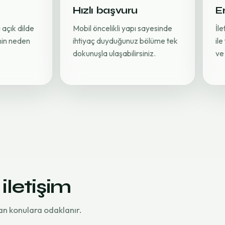
Hızlı başvuru
Er
 açık dilde
Mobil öncelikli yapı sayesinde
İl
inin neden
ihtiyaç duyduğunuz bölüme tek
ile
dokunuşla ulaşabilirsiniz.
ve 
 iletişim
an konulara odaklanır.