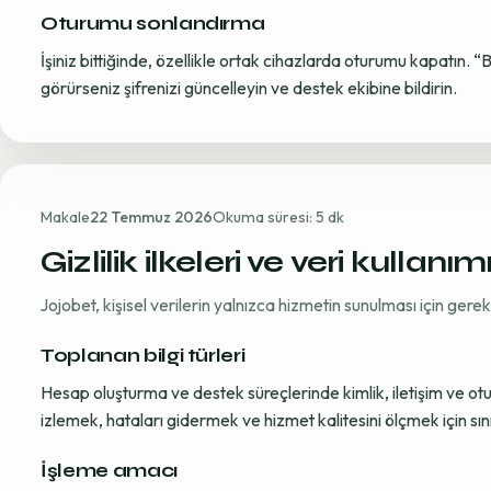
Oturumu sonlandırma
İşiniz bittiğinde, özellikle ortak cihazlarda oturumu kapatın. “
görürseniz şifrenizi güncelleyin ve destek ekibine bildirin.
Makale
22 Temmuz 2026
Okuma süresi: 5 dk
Gizlilik ilkeleri ve veri kullanım
Jojobet, kişisel verilerin yalnızca hizmetin sunulması için ger
Toplanan bilgi türleri
Hesap oluşturma ve destek süreçlerinde kimlik, iletişim ve oturum
izlemek, hataları gidermek ve hizmet kalitesini ölçmek için sınırl
İşleme amacı