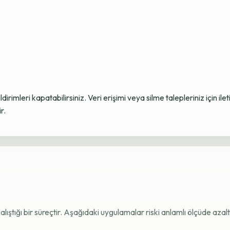
ildirimleri kapatabilirsiniz. Veri erişimi veya silme talepleriniz için i
r.
e çalıştığı bir süreçtir. Aşağıdaki uygulamalar riski anlamlı ölçüde azaltı