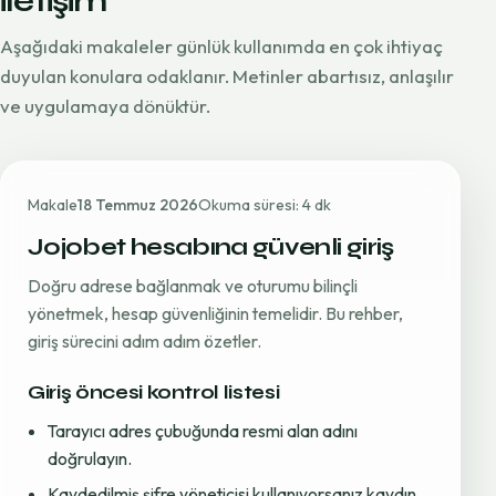
iletişim
Aşağıdaki makaleler günlük kullanımda en çok ihtiyaç
duyulan konulara odaklanır. Metinler abartısız, anlaşılır
ve uygulamaya dönüktür.
Makale
18 Temmuz 2026
Okuma süresi: 4 dk
Jojobet hesabına güvenli giriş
Doğru adrese bağlanmak ve oturumu bilinçli
yönetmek, hesap güvenliğinin temelidir. Bu rehber,
giriş sürecini adım adım özetler.
Giriş öncesi kontrol listesi
Tarayıcı adres çubuğunda resmi alan adını
doğrulayın.
Kaydedilmiş şifre yöneticisi kullanıyorsanız kaydın