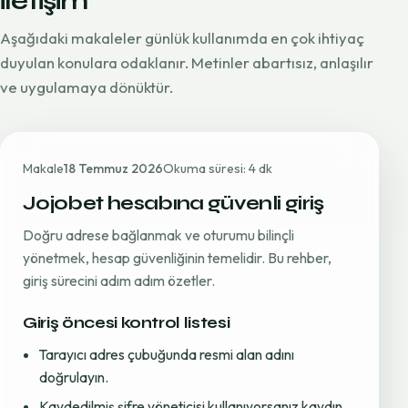
iletişim
Aşağıdaki makaleler günlük kullanımda en çok ihtiyaç
duyulan konulara odaklanır. Metinler abartısız, anlaşılır
ve uygulamaya dönüktür.
Makale
18 Temmuz 2026
Okuma süresi: 4 dk
Jojobet hesabına güvenli giriş
Doğru adrese bağlanmak ve oturumu bilinçli
yönetmek, hesap güvenliğinin temelidir. Bu rehber,
giriş sürecini adım adım özetler.
Giriş öncesi kontrol listesi
Tarayıcı adres çubuğunda resmi alan adını
doğrulayın.
Kaydedilmiş şifre yöneticisi kullanıyorsanız kaydın