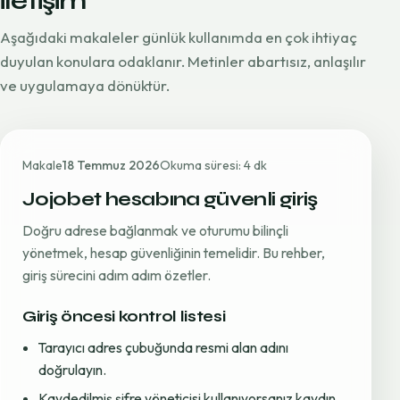
iletişim
Aşağıdaki makaleler günlük kullanımda en çok ihtiyaç
duyulan konulara odaklanır. Metinler abartısız, anlaşılır
ve uygulamaya dönüktür.
Makale
18 Temmuz 2026
Okuma süresi: 4 dk
Jojobet hesabına güvenli giriş
Doğru adrese bağlanmak ve oturumu bilinçli
yönetmek, hesap güvenliğinin temelidir. Bu rehber,
giriş sürecini adım adım özetler.
Giriş öncesi kontrol listesi
Tarayıcı adres çubuğunda resmi alan adını
doğrulayın.
Kaydedilmiş şifre yöneticisi kullanıyorsanız kaydın