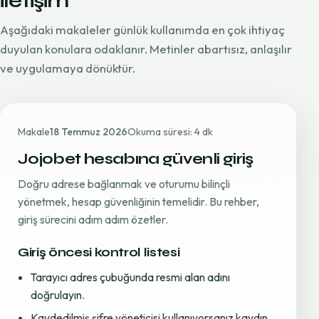
iletişim
Aşağıdaki makaleler günlük kullanımda en çok ihtiyaç
duyulan konulara odaklanır. Metinler abartısız, anlaşılır
ve uygulamaya dönüktür.
Makale
18 Temmuz 2026
Okuma süresi: 4 dk
Jojobet hesabına güvenli giriş
Doğru adrese bağlanmak ve oturumu bilinçli
yönetmek, hesap güvenliğinin temelidir. Bu rehber,
giriş sürecini adım adım özetler.
Giriş öncesi kontrol listesi
Tarayıcı adres çubuğunda resmi alan adını
doğrulayın.
Kaydedilmiş şifre yöneticisi kullanıyorsanız kaydın