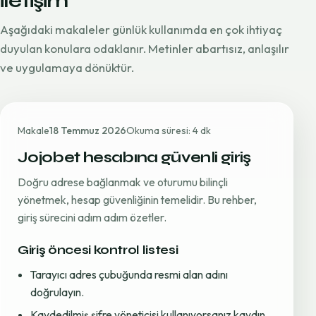
iletişim
Aşağıdaki makaleler günlük kullanımda en çok ihtiyaç
duyulan konulara odaklanır. Metinler abartısız, anlaşılır
ve uygulamaya dönüktür.
Makale
18 Temmuz 2026
Okuma süresi: 4 dk
Jojobet hesabına güvenli giriş
Doğru adrese bağlanmak ve oturumu bilinçli
yönetmek, hesap güvenliğinin temelidir. Bu rehber,
giriş sürecini adım adım özetler.
Giriş öncesi kontrol listesi
Tarayıcı adres çubuğunda resmi alan adını
doğrulayın.
Kaydedilmiş şifre yöneticisi kullanıyorsanız kaydın