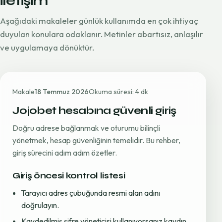
iletişim
Aşağıdaki makaleler günlük kullanımda en çok ihtiyaç
duyulan konulara odaklanır. Metinler abartısız, anlaşılır
ve uygulamaya dönüktür.
Makale
18 Temmuz 2026
Okuma süresi: 4 dk
Jojobet hesabına güvenli giriş
Doğru adrese bağlanmak ve oturumu bilinçli
yönetmek, hesap güvenliğinin temelidir. Bu rehber,
giriş sürecini adım adım özetler.
Giriş öncesi kontrol listesi
Tarayıcı adres çubuğunda resmi alan adını
doğrulayın.
Kaydedilmiş şifre yöneticisi kullanıyorsanız kaydın