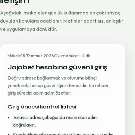
iletişim
Aşağıdaki makaleler günlük kullanımda en çok ihtiyaç
duyulan konulara odaklanır. Metinler abartısız, anlaşılır
ve uygulamaya dönüktür.
Makale
18 Temmuz 2026
Okuma süresi: 4 dk
Jojobet hesabına güvenli giriş
Doğru adrese bağlanmak ve oturumu bilinçli
yönetmek, hesap güvenliğinin temelidir. Bu rehber,
giriş sürecini adım adım özetler.
Giriş öncesi kontrol listesi
Tarayıcı adres çubuğunda resmi alan adını
doğrulayın.
Kaydedilmiş şifre yöneticisi kullanıyorsanız kaydın