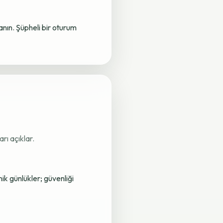
lanın. Şüpheli bir oturum
rı açıklar.
nik günlükler; güvenliği