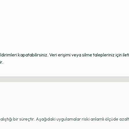
ildirimleri kapatabilirsiniz. Veri erişimi veya silme talepleriniz için i
r.
e çalıştığı bir süreçtir. Aşağıdaki uygulamalar riski anlamlı ölçüde azaltı