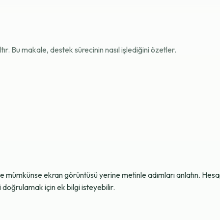
r. Bu makale, destek sürecinin nasıl işlediğini özetler.
ve mümkünse ekran görüntüsü yerine metinle adımları anlatın. Hesap g
oğrulamak için ek bilgi isteyebilir.