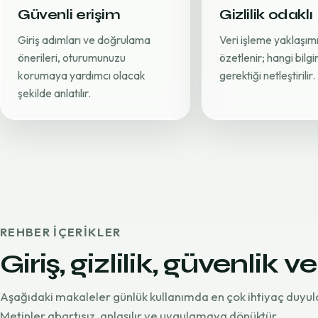
Güvenli erişim
Gizlilik odaklı
Giriş adımları ve doğrulama
Veri işleme yaklaşımı
önerileri, oturumunuzu
özetlenir; hangi bilg
korumaya yardımcı olacak
gerektiği netleştirilir.
şekilde anlatılır.
REHBER IÇERIKLER
Giriş, gizlilik, güvenlik ve
Aşağıdaki makaleler günlük kullanımda en çok ihtiyaç duyul
Metinler abartısız, anlaşılır ve uygulamaya dönüktür.