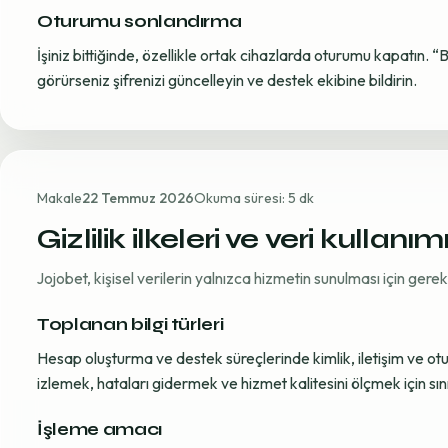
Oturumu sonlandırma
İşiniz bittiğinde, özellikle ortak cihazlarda oturumu kapatın. “
görürseniz şifrenizi güncelleyin ve destek ekibine bildirin.
Makale
22 Temmuz 2026
Okuma süresi: 5 dk
Gizlilik ilkeleri ve veri kullanım
Jojobet, kişisel verilerin yalnızca hizmetin sunulması için ger
Toplanan bilgi türleri
Hesap oluşturma ve destek süreçlerinde kimlik, iletişim ve oturum
izlemek, hataları gidermek ve hizmet kalitesini ölçmek için sınırl
İşleme amacı