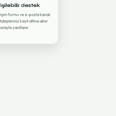
işilebilir destek
etişim formu ve e-posta kanalı
 talepleriniz kayıt altına alınır
sırayla yanıtlanır.