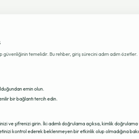
ş
venliğinin temelidir. Bu rehber, giriş sürecini adım adım özetler.
 olduğundan emin olun.
ir bir bağlantı tercih edin.
sinizi ve şifrenizi girin. İki adımlı doğrulama açıksa, kimlik doğru
tinizi kontrol ederek beklenmeyen bir etkinlik olup olmadığına bakı