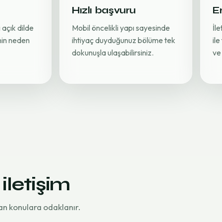
Hızlı başvuru
Er
 açık dilde
Mobil öncelikli yapı sayesinde
İl
inin neden
ihtiyaç duyduğunuz bölüme tek
ile
dokunuşla ulaşabilirsiniz.
ve 
 iletişim
an konulara odaklanır.