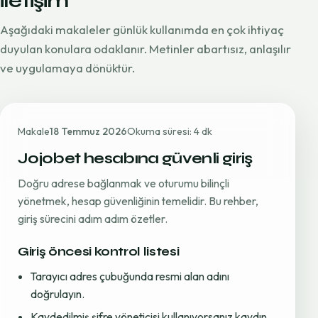
iletişim
Aşağıdaki makaleler günlük kullanımda en çok ihtiyaç
duyulan konulara odaklanır. Metinler abartısız, anlaşılır
ve uygulamaya dönüktür.
Makale
18 Temmuz 2026
Okuma süresi: 4 dk
Jojobet hesabına güvenli giriş
Doğru adrese bağlanmak ve oturumu bilinçli
yönetmek, hesap güvenliğinin temelidir. Bu rehber,
giriş sürecini adım adım özetler.
Giriş öncesi kontrol listesi
Tarayıcı adres çubuğunda resmi alan adını
doğrulayın.
Kaydedilmiş şifre yöneticisi kullanıyorsanız kaydın