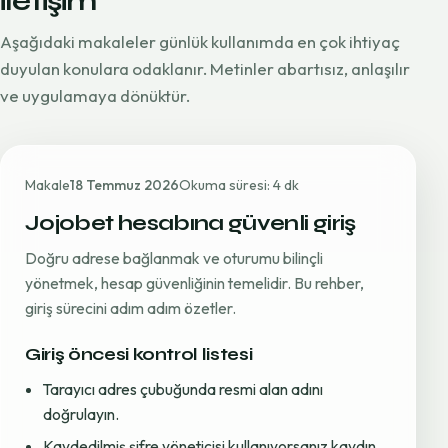
iletişim
Aşağıdaki makaleler günlük kullanımda en çok ihtiyaç
duyulan konulara odaklanır. Metinler abartısız, anlaşılır
ve uygulamaya dönüktür.
Makale
18 Temmuz 2026
Okuma süresi: 4 dk
Jojobet hesabına güvenli giriş
Doğru adrese bağlanmak ve oturumu bilinçli
yönetmek, hesap güvenliğinin temelidir. Bu rehber,
giriş sürecini adım adım özetler.
Giriş öncesi kontrol listesi
Tarayıcı adres çubuğunda resmi alan adını
doğrulayın.
Kaydedilmiş şifre yöneticisi kullanıyorsanız kaydın