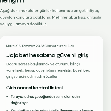
iletişim
Aşağıdaki makaleler günlük kullanımda en çok ihtiyaç
duyulan konulara odaklanır. Metinler abartısız, anlaşılır
ve uygulamaya dönüktür.
Makale
18 Temmuz 2026
Okuma süresi: 4 dk
Jojobet hesabına güvenli giriş
Doğru adrese bağlanmak ve oturumu bilinçli
yönetmek, hesap güvenliğinin temelidir. Bu rehber,
giriş sürecini adım adım özetler.
Giriş öncesi kontrol listesi
Tarayıcı adres çubuğunda resmi alan adını
doğrulayın.
Kaydedilmiş şifre yöneticisi kullanıyorsanız kaydın