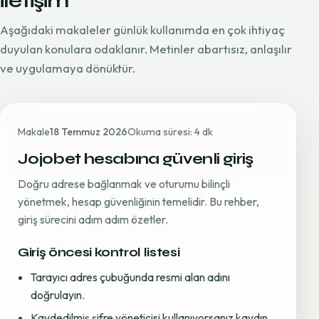
iletişim
Aşağıdaki makaleler günlük kullanımda en çok ihtiyaç
duyulan konulara odaklanır. Metinler abartısız, anlaşılır
ve uygulamaya dönüktür.
Makale
18 Temmuz 2026
Okuma süresi: 4 dk
Jojobet hesabına güvenli giriş
Doğru adrese bağlanmak ve oturumu bilinçli
yönetmek, hesap güvenliğinin temelidir. Bu rehber,
giriş sürecini adım adım özetler.
Giriş öncesi kontrol listesi
Tarayıcı adres çubuğunda resmi alan adını
doğrulayın.
Kaydedilmiş şifre yöneticisi kullanıyorsanız kaydın