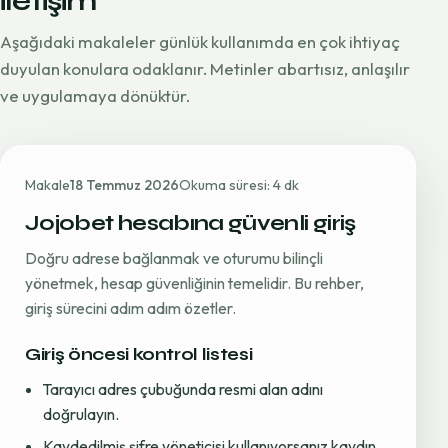
iletişim
Aşağıdaki makaleler günlük kullanımda en çok ihtiyaç
duyulan konulara odaklanır. Metinler abartısız, anlaşılır
ve uygulamaya dönüktür.
Makale
18 Temmuz 2026
Okuma süresi: 4 dk
Jojobet hesabına güvenli giriş
Doğru adrese bağlanmak ve oturumu bilinçli
yönetmek, hesap güvenliğinin temelidir. Bu rehber,
giriş sürecini adım adım özetler.
Giriş öncesi kontrol listesi
Tarayıcı adres çubuğunda resmi alan adını
doğrulayın.
Kaydedilmiş şifre yöneticisi kullanıyorsanız kaydın