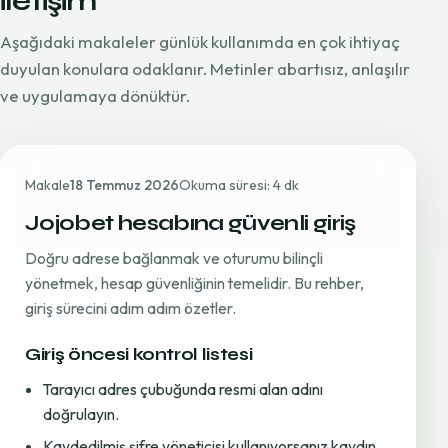
iletişim
Aşağıdaki makaleler günlük kullanımda en çok ihtiyaç
duyulan konulara odaklanır. Metinler abartısız, anlaşılır
ve uygulamaya dönüktür.
Makale
18 Temmuz 2026
Okuma süresi: 4 dk
Jojobet hesabına güvenli giriş
Doğru adrese bağlanmak ve oturumu bilinçli
yönetmek, hesap güvenliğinin temelidir. Bu rehber,
giriş sürecini adım adım özetler.
Giriş öncesi kontrol listesi
Tarayıcı adres çubuğunda resmi alan adını
doğrulayın.
Kaydedilmiş şifre yöneticisi kullanıyorsanız kaydın