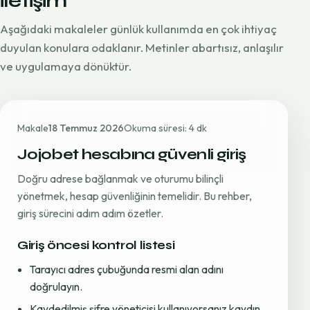
iletişim
Aşağıdaki makaleler günlük kullanımda en çok ihtiyaç
duyulan konulara odaklanır. Metinler abartısız, anlaşılır
ve uygulamaya dönüktür.
Makale
18 Temmuz 2026
Okuma süresi: 4 dk
Jojobet hesabına güvenli giriş
Doğru adrese bağlanmak ve oturumu bilinçli
yönetmek, hesap güvenliğinin temelidir. Bu rehber,
giriş sürecini adım adım özetler.
Giriş öncesi kontrol listesi
Tarayıcı adres çubuğunda resmi alan adını
doğrulayın.
Kaydedilmiş şifre yöneticisi kullanıyorsanız kaydın