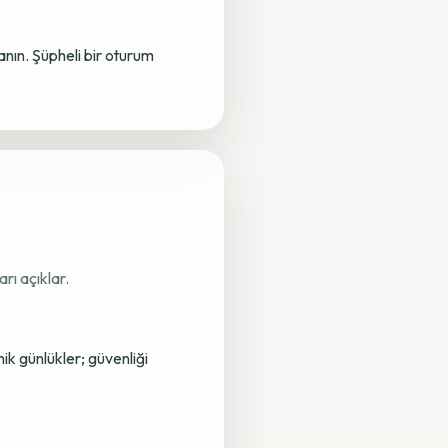
lanın. Şüpheli bir oturum
rı açıklar.
nik günlükler; güvenliği