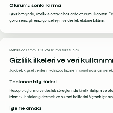
Oturumu sonlandırma
İşiniz bittiğinde, özellikle ortak cihazlarda oturumu kapatın. “
görürseniz şifrenizi güncelleyin ve destek ekibine bildirin.
Makale
22 Temmuz 2026
Okuma süresi: 5 dk
Gizlilik ilkeleri ve veri kullanım
Jojobet, kişisel verilerin yalnızca hizmetin sunulması için ger
Toplanan bilgi türleri
Hesap oluşturma ve destek süreçlerinde kimlik, iletişim ve oturum
izlemek, hataları gidermek ve hizmet kalitesini ölçmek için sınırl
İşleme amacı