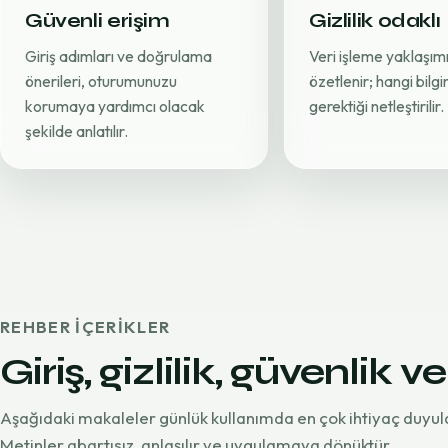
Güvenli erişim
Gizlilik odaklı
Giriş adımları ve doğrulama
Veri işleme yaklaşımı
önerileri, oturumunuzu
özetlenir; hangi bilg
korumaya yardımcı olacak
gerektiği netleştirilir.
şekilde anlatılır.
REHBER IÇERIKLER
Giriş, gizlilik, güvenlik ve
Aşağıdaki makaleler günlük kullanımda en çok ihtiyaç duyul
Metinler abartısız, anlaşılır ve uygulamaya dönüktür.