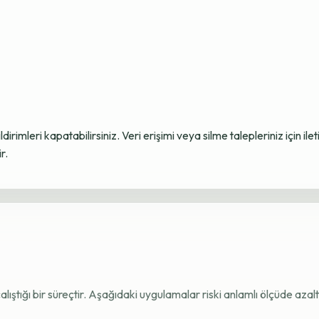
ildirimleri kapatabilirsiniz. Veri erişimi veya silme talepleriniz için i
r.
e çalıştığı bir süreçtir. Aşağıdaki uygulamalar riski anlamlı ölçüde azaltı