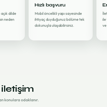
Hızlı başvuru
Er
 açık dilde
Mobil öncelikli yapı sayesinde
İl
inin neden
ihtiyaç duyduğunuz bölüme tek
ile
dokunuşla ulaşabilirsiniz.
ve 
 iletişim
an konulara odaklanır.