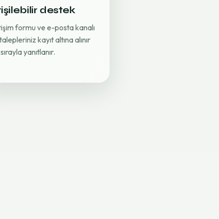
işilebilir destek
etişim formu ve e-posta kanalı
 talepleriniz kayıt altına alınır
sırayla yanıtlanır.