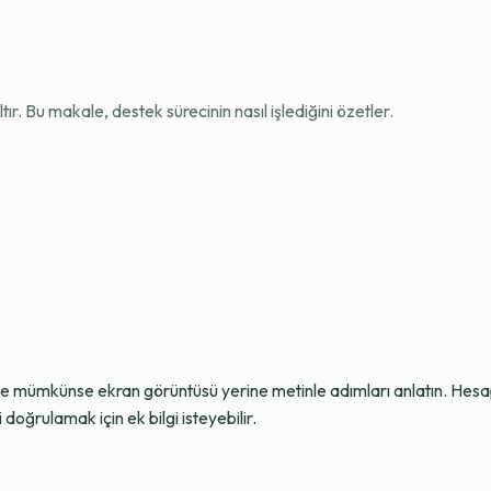
r. Bu makale, destek sürecinin nasıl işlediğini özetler.
ve mümkünse ekran görüntüsü yerine metinle adımları anlatın. Hesap g
oğrulamak için ek bilgi isteyebilir.