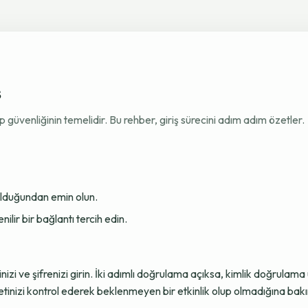
ş
venliğinin temelidir. Bu rehber, giriş sürecini adım adım özetler.
 olduğundan emin olun.
ir bir bağlantı tercih edin.
sinizi ve şifrenizi girin. İki adımlı doğrulama açıksa, kimlik doğru
tinizi kontrol ederek beklenmeyen bir etkinlik olup olmadığına bakı