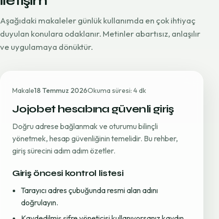
iletişim
Aşağıdaki makaleler günlük kullanımda en çok ihtiyaç
duyulan konulara odaklanır. Metinler abartısız, anlaşılır
ve uygulamaya dönüktür.
Makale
18 Temmuz 2026
Okuma süresi: 4 dk
Jojobet hesabına güvenli giriş
Doğru adrese bağlanmak ve oturumu bilinçli
yönetmek, hesap güvenliğinin temelidir. Bu rehber,
giriş sürecini adım adım özetler.
Giriş öncesi kontrol listesi
Tarayıcı adres çubuğunda resmi alan adını
doğrulayın.
Kaydedilmiş şifre yöneticisi kullanıyorsanız kaydın