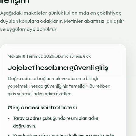
iletişim
Aşağıdaki makaleler günlük kullanımda en çok ihtiyaç
duyulan konulara odaklanır. Metinler abartısız, anlaşılır
ve uygulamaya dönüktür.
Makale
18 Temmuz 2026
Okuma süresi: 4 dk
Jojobet hesabına güvenli giriş
Doğru adrese bağlanmak ve oturumu bilinçli
yönetmek, hesap güvenliğinin temelidir. Bu rehber,
giriş sürecini adım adım özetler.
Giriş öncesi kontrol listesi
Tarayıcı adres çubuğunda resmi alan adını
doğrulayın.
Kaydedilmiş şifre yöneticisi kullanıyorsanız kaydın