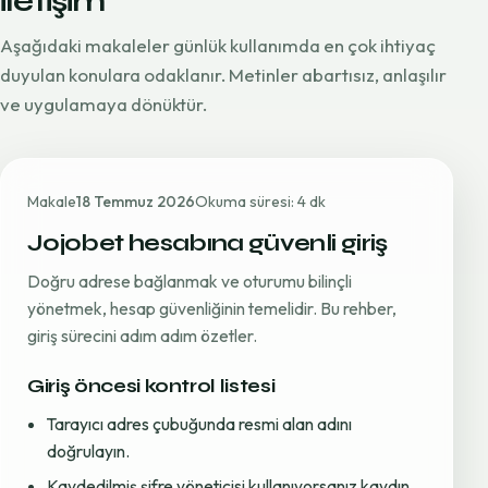
iletişim
Aşağıdaki makaleler günlük kullanımda en çok ihtiyaç
duyulan konulara odaklanır. Metinler abartısız, anlaşılır
ve uygulamaya dönüktür.
Makale
18 Temmuz 2026
Okuma süresi: 4 dk
Jojobet hesabına güvenli giriş
Doğru adrese bağlanmak ve oturumu bilinçli
yönetmek, hesap güvenliğinin temelidir. Bu rehber,
giriş sürecini adım adım özetler.
Giriş öncesi kontrol listesi
Tarayıcı adres çubuğunda resmi alan adını
doğrulayın.
Kaydedilmiş şifre yöneticisi kullanıyorsanız kaydın