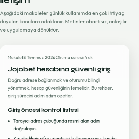
iletişim
Aşağıdaki makaleler günlük kullanımda en çok ihtiyaç
duyulan konulara odaklanır. Metinler abartısız, anlaşılır
ve uygulamaya dönüktür.
Makale
18 Temmuz 2026
Okuma süresi: 4 dk
Jojobet hesabına güvenli giriş
Doğru adrese bağlanmak ve oturumu bilinçli
yönetmek, hesap güvenliğinin temelidir. Bu rehber,
giriş sürecini adım adım özetler.
Giriş öncesi kontrol listesi
Tarayıcı adres çubuğunda resmi alan adını
doğrulayın.
Kaydedilmiş şifre yöneticisi kullanıyorsanız kaydın