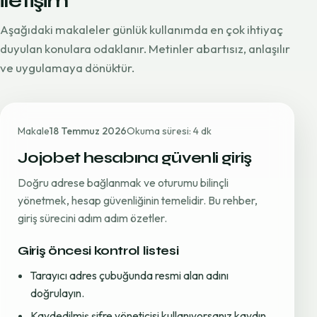
iletişim
Aşağıdaki makaleler günlük kullanımda en çok ihtiyaç
duyulan konulara odaklanır. Metinler abartısız, anlaşılır
ve uygulamaya dönüktür.
Makale
18 Temmuz 2026
Okuma süresi: 4 dk
Jojobet hesabına güvenli giriş
Doğru adrese bağlanmak ve oturumu bilinçli
yönetmek, hesap güvenliğinin temelidir. Bu rehber,
giriş sürecini adım adım özetler.
Giriş öncesi kontrol listesi
Tarayıcı adres çubuğunda resmi alan adını
doğrulayın.
Kaydedilmiş şifre yöneticisi kullanıyorsanız kaydın