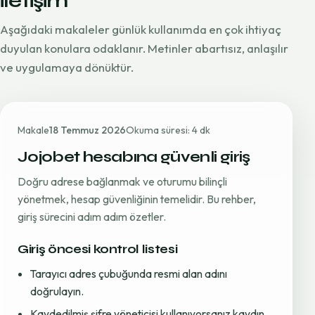
iletişim
Aşağıdaki makaleler günlük kullanımda en çok ihtiyaç
duyulan konulara odaklanır. Metinler abartısız, anlaşılır
ve uygulamaya dönüktür.
Makale
18 Temmuz 2026
Okuma süresi: 4 dk
Jojobet hesabına güvenli giriş
Doğru adrese bağlanmak ve oturumu bilinçli
yönetmek, hesap güvenliğinin temelidir. Bu rehber,
giriş sürecini adım adım özetler.
Giriş öncesi kontrol listesi
Tarayıcı adres çubuğunda resmi alan adını
doğrulayın.
Kaydedilmiş şifre yöneticisi kullanıyorsanız kaydın