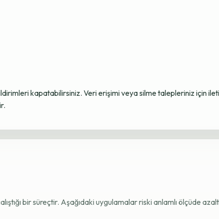
ildirimleri kapatabilirsiniz. Veri erişimi veya silme talepleriniz için i
r.
e çalıştığı bir süreçtir. Aşağıdaki uygulamalar riski anlamlı ölçüde azaltı