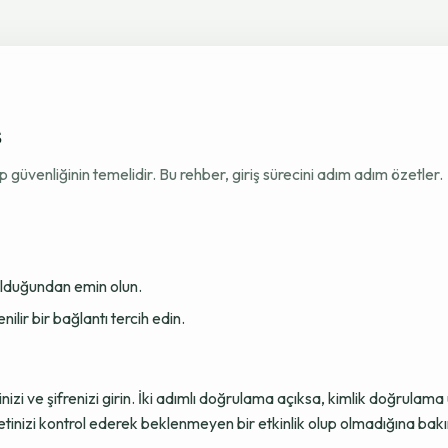
ş
venliğinin temelidir. Bu rehber, giriş sürecini adım adım özetler.
 olduğundan emin olun.
ir bir bağlantı tercih edin.
sinizi ve şifrenizi girin. İki adımlı doğrulama açıksa, kimlik doğru
tinizi kontrol ederek beklenmeyen bir etkinlik olup olmadığına bakı