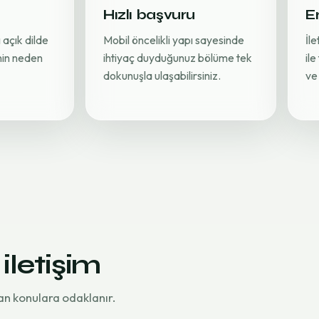
Hızlı başvuru
Er
 açık dilde
Mobil öncelikli yapı sayesinde
İl
inin neden
ihtiyaç duyduğunuz bölüme tek
ile
dokunuşla ulaşabilirsiniz.
ve 
 iletişim
an konulara odaklanır.