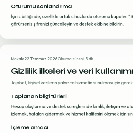
Oturumu sonlandırma
İşiniz bittiğinde, özellikle ortak cihazlarda oturumu kapatın. “
görürseniz şifrenizi güncelleyin ve destek ekibine bildirin.
Makale
22 Temmuz 2026
Okuma süresi: 5 dk
Gizlilik ilkeleri ve veri kullanım
Jojobet, kişisel verilerin yalnızca hizmetin sunulması için ger
Toplanan bilgi türleri
Hesap oluşturma ve destek süreçlerinde kimlik, iletişim ve oturum
izlemek, hataları gidermek ve hizmet kalitesini ölçmek için sınırl
İşleme amacı