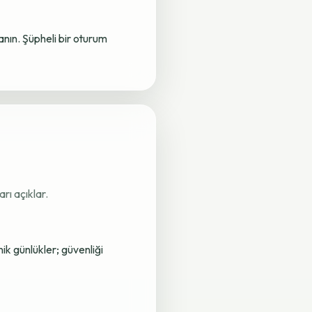
lanın. Şüpheli bir oturum
rı açıklar.
nik günlükler; güvenliği