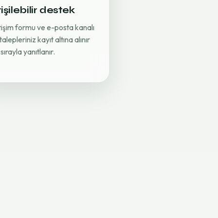
işilebilir destek
etişim formu ve e-posta kanalı
 talepleriniz kayıt altına alınır
sırayla yanıtlanır.