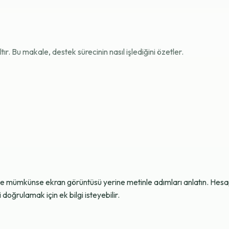
r. Bu makale, destek sürecinin nasıl işlediğini özetler.
ve mümkünse ekran görüntüsü yerine metinle adımları anlatın. Hesap g
oğrulamak için ek bilgi isteyebilir.