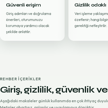
Güvenli erişim
Gizlilik odaklı
Giriş adımları ve doğrulama
Veri işleme yaklaşımı
önerileri, oturumunuzu
özetlenir; hangi bilg
korumaya yardımcı olacak
gerektiği netleştirilir.
şekilde anlatılır.
REHBER IÇERIKLER
Giriş, gizlilik, güvenlik ve
Aşağıdaki makaleler günlük kullanımda en çok ihtiyaç duyul
Metinler abartısız, anlaşılır ve uygulamaya dönüktür.