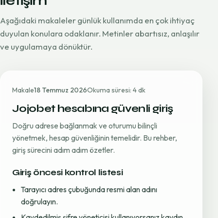
iletişim
Aşağıdaki makaleler günlük kullanımda en çok ihtiyaç
duyulan konulara odaklanır. Metinler abartısız, anlaşılır
ve uygulamaya dönüktür.
Makale
18 Temmuz 2026
Okuma süresi: 4 dk
Jojobet hesabına güvenli giriş
Doğru adrese bağlanmak ve oturumu bilinçli
yönetmek, hesap güvenliğinin temelidir. Bu rehber,
giriş sürecini adım adım özetler.
Giriş öncesi kontrol listesi
Tarayıcı adres çubuğunda resmi alan adını
doğrulayın.
Kaydedilmiş şifre yöneticisi kullanıyorsanız kaydın