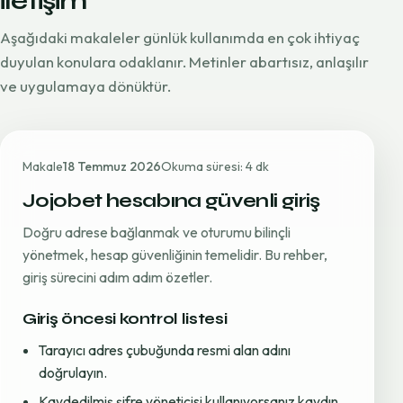
iletişim
Aşağıdaki makaleler günlük kullanımda en çok ihtiyaç
duyulan konulara odaklanır. Metinler abartısız, anlaşılır
ve uygulamaya dönüktür.
Makale
18 Temmuz 2026
Okuma süresi: 4 dk
Jojobet hesabına güvenli giriş
Doğru adrese bağlanmak ve oturumu bilinçli
yönetmek, hesap güvenliğinin temelidir. Bu rehber,
giriş sürecini adım adım özetler.
Giriş öncesi kontrol listesi
Tarayıcı adres çubuğunda resmi alan adını
doğrulayın.
Kaydedilmiş şifre yöneticisi kullanıyorsanız kaydın