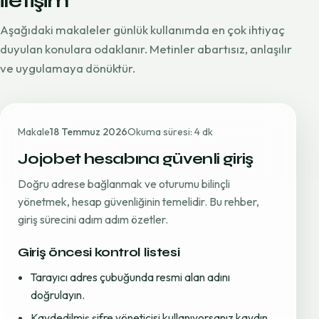
iletişim
Aşağıdaki makaleler günlük kullanımda en çok ihtiyaç
duyulan konulara odaklanır. Metinler abartısız, anlaşılır
ve uygulamaya dönüktür.
Makale
18 Temmuz 2026
Okuma süresi: 4 dk
Jojobet hesabına güvenli giriş
Doğru adrese bağlanmak ve oturumu bilinçli
yönetmek, hesap güvenliğinin temelidir. Bu rehber,
giriş sürecini adım adım özetler.
Giriş öncesi kontrol listesi
Tarayıcı adres çubuğunda resmi alan adını
doğrulayın.
Kaydedilmiş şifre yöneticisi kullanıyorsanız kaydın