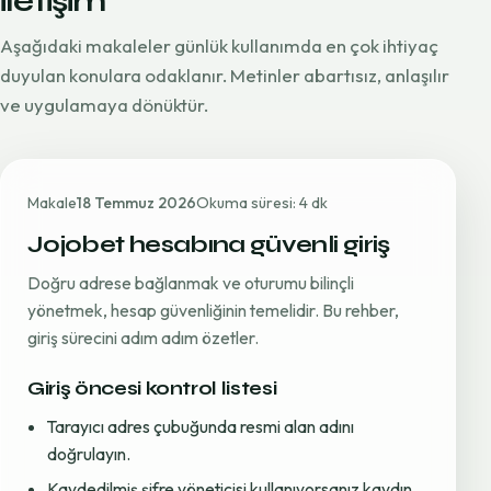
iletişim
Aşağıdaki makaleler günlük kullanımda en çok ihtiyaç
duyulan konulara odaklanır. Metinler abartısız, anlaşılır
ve uygulamaya dönüktür.
Makale
18 Temmuz 2026
Okuma süresi: 4 dk
Jojobet hesabına güvenli giriş
Doğru adrese bağlanmak ve oturumu bilinçli
yönetmek, hesap güvenliğinin temelidir. Bu rehber,
giriş sürecini adım adım özetler.
Giriş öncesi kontrol listesi
Tarayıcı adres çubuğunda resmi alan adını
doğrulayın.
Kaydedilmiş şifre yöneticisi kullanıyorsanız kaydın