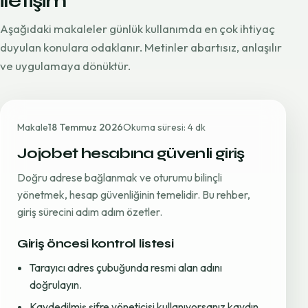
iletişim
Aşağıdaki makaleler günlük kullanımda en çok ihtiyaç
duyulan konulara odaklanır. Metinler abartısız, anlaşılır
ve uygulamaya dönüktür.
Makale
18 Temmuz 2026
Okuma süresi: 4 dk
Jojobet hesabına güvenli giriş
Doğru adrese bağlanmak ve oturumu bilinçli
yönetmek, hesap güvenliğinin temelidir. Bu rehber,
giriş sürecini adım adım özetler.
Giriş öncesi kontrol listesi
Tarayıcı adres çubuğunda resmi alan adını
doğrulayın.
Kaydedilmiş şifre yöneticisi kullanıyorsanız kaydın