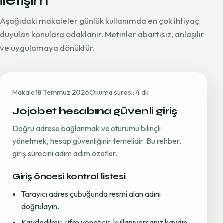
iletişim
Aşağıdaki makaleler günlük kullanımda en çok ihtiyaç
duyulan konulara odaklanır. Metinler abartısız, anlaşılır
ve uygulamaya dönüktür.
Makale
18 Temmuz 2026
Okuma süresi: 4 dk
Jojobet hesabına güvenli giriş
Doğru adrese bağlanmak ve oturumu bilinçli
yönetmek, hesap güvenliğinin temelidir. Bu rehber,
giriş sürecini adım adım özetler.
Giriş öncesi kontrol listesi
Tarayıcı adres çubuğunda resmi alan adını
doğrulayın.
Kaydedilmiş şifre yöneticisi kullanıyorsanız kaydın