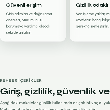
Güvenli erişim
Gizlilik odaklı
Giriş adımları ve doğrulama
Veri işleme yaklaşımı
önerileri, oturumunuzu
özetlenir; hangi bilg
korumaya yardımcı olacak
gerektiği netleştirilir.
şekilde anlatılır.
REHBER IÇERIKLER
Giriş, gizlilik, güvenlik ve
Aşağıdaki makaleler günlük kullanımda en çok ihtiyaç duyul
Metinler abartısız, anlaşılır ve uygulamaya dönüktür.