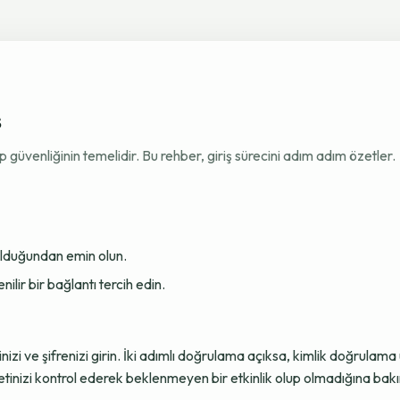
ş
venliğinin temelidir. Bu rehber, giriş sürecini adım adım özetler.
 olduğundan emin olun.
ir bir bağlantı tercih edin.
sinizi ve şifrenizi girin. İki adımlı doğrulama açıksa, kimlik doğru
tinizi kontrol ederek beklenmeyen bir etkinlik olup olmadığına bakı