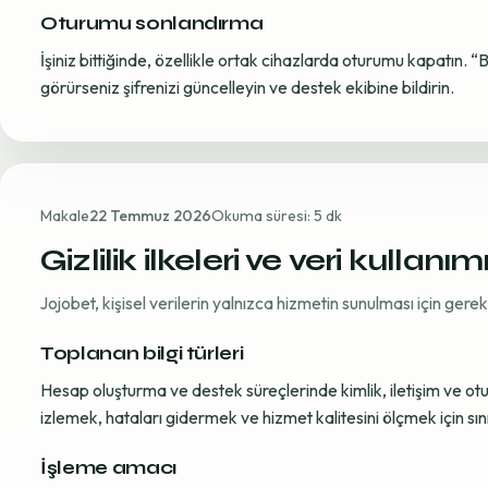
Oturumu sonlandırma
İşiniz bittiğinde, özellikle ortak cihazlarda oturumu kapatın. “
görürseniz şifrenizi güncelleyin ve destek ekibine bildirin.
Makale
22 Temmuz 2026
Okuma süresi: 5 dk
Gizlilik ilkeleri ve veri kullanım
Jojobet, kişisel verilerin yalnızca hizmetin sunulması için ger
Toplanan bilgi türleri
Hesap oluşturma ve destek süreçlerinde kimlik, iletişim ve oturum
izlemek, hataları gidermek ve hizmet kalitesini ölçmek için sınırl
İşleme amacı