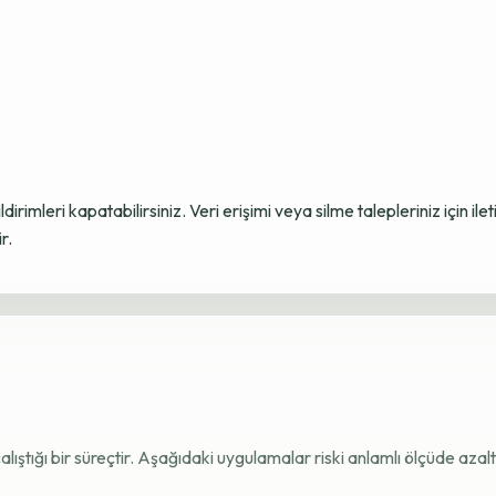
ildirimleri kapatabilirsiniz. Veri erişimi veya silme talepleriniz için i
r.
e çalıştığı bir süreçtir. Aşağıdaki uygulamalar riski anlamlı ölçüde azaltı