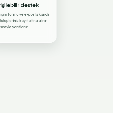
işilebilir destek
etişim formu ve e-posta kanalı
 talepleriniz kayıt altına alınır
sırayla yanıtlanır.