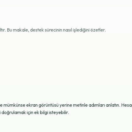
r. Bu makale, destek sürecinin nasıl işlediğini özetler.
ve mümkünse ekran görüntüsü yerine metinle adımları anlatın. Hesap g
oğrulamak için ek bilgi isteyebilir.