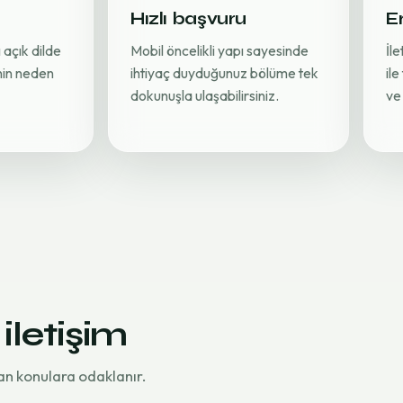
Hızlı başvuru
Er
 açık dilde
Mobil öncelikli yapı sayesinde
İl
inin neden
ihtiyaç duyduğunuz bölüme tek
ile
dokunuşla ulaşabilirsiniz.
ve 
 iletişim
an konulara odaklanır.