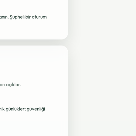
lanın. Şüpheli bir oturum
rı açıklar.
nik günlükler; güvenliği