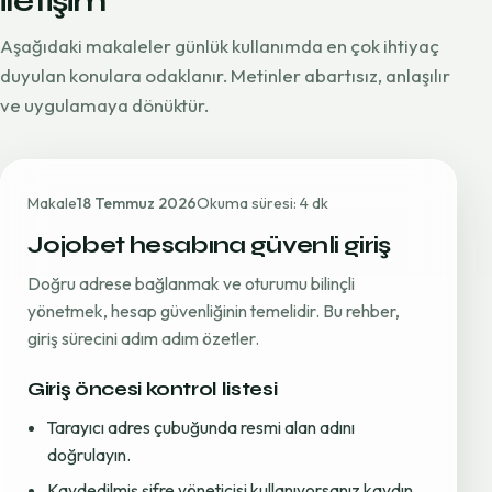
iletişim
Aşağıdaki makaleler günlük kullanımda en çok ihtiyaç
duyulan konulara odaklanır. Metinler abartısız, anlaşılır
ve uygulamaya dönüktür.
Makale
18 Temmuz 2026
Okuma süresi: 4 dk
Jojobet hesabına güvenli giriş
Doğru adrese bağlanmak ve oturumu bilinçli
yönetmek, hesap güvenliğinin temelidir. Bu rehber,
giriş sürecini adım adım özetler.
Giriş öncesi kontrol listesi
Tarayıcı adres çubuğunda resmi alan adını
doğrulayın.
Kaydedilmiş şifre yöneticisi kullanıyorsanız kaydın