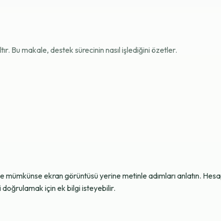
r. Bu makale, destek sürecinin nasıl işlediğini özetler.
ve mümkünse ekran görüntüsü yerine metinle adımları anlatın. Hesap g
oğrulamak için ek bilgi isteyebilir.