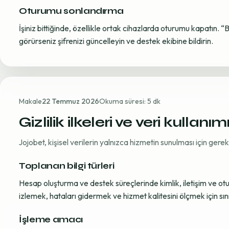
Oturumu sonlandırma
İşiniz bittiğinde, özellikle ortak cihazlarda oturumu kapatın. “
görürseniz şifrenizi güncelleyin ve destek ekibine bildirin.
Makale
22 Temmuz 2026
Okuma süresi: 5 dk
Gizlilik ilkeleri ve veri kullanım
Jojobet, kişisel verilerin yalnızca hizmetin sunulması için ger
Toplanan bilgi türleri
Hesap oluşturma ve destek süreçlerinde kimlik, iletişim ve oturum
izlemek, hataları gidermek ve hizmet kalitesini ölçmek için sınırl
İşleme amacı