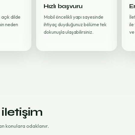
Hızlı başvuru
Er
 açık dilde
Mobil öncelikli yapı sayesinde
İl
inin neden
ihtiyaç duyduğunuz bölüme tek
ile
dokunuşla ulaşabilirsiniz.
ve 
 iletişim
an konulara odaklanır.