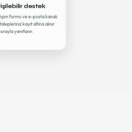
işilebilir destek
etişim formu ve e-posta kanalı
 talepleriniz kayıt altına alınır
sırayla yanıtlanır.