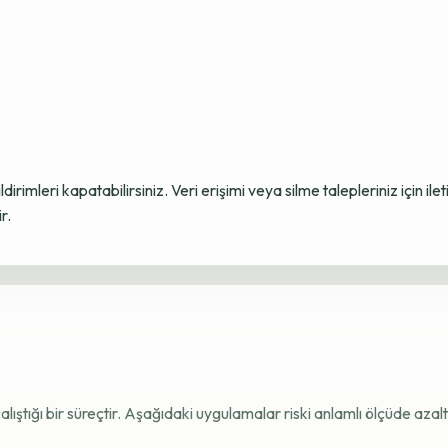
ildirimleri kapatabilirsiniz. Veri erişimi veya silme talepleriniz için i
r.
e çalıştığı bir süreçtir. Aşağıdaki uygulamalar riski anlamlı ölçüde azaltı