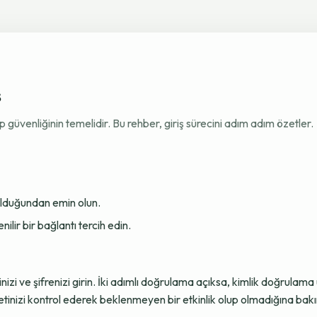
ş
venliğinin temelidir. Bu rehber, giriş sürecini adım adım özetler.
 olduğundan emin olun.
ir bir bağlantı tercih edin.
sinizi ve şifrenizi girin. İki adımlı doğrulama açıksa, kimlik doğru
tinizi kontrol ederek beklenmeyen bir etkinlik olup olmadığına bakı