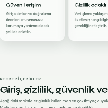
Güvenli erişim
Gizlilik odaklı
Giriş adımları ve doğrulama
Veri işleme yaklaşımı
önerileri, oturumunuzu
özetlenir; hangi bilg
korumaya yardımcı olacak
gerektiği netleştirilir.
şekilde anlatılır.
REHBER IÇERIKLER
Giriş, gizlilik, güvenlik ve
Aşağıdaki makaleler günlük kullanımda en çok ihtiyaç duyul
Metinler abartısız, anlaşılır ve uygulamaya dönüktür.