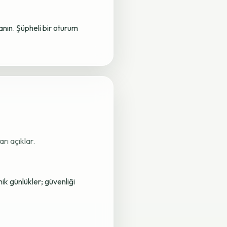
lanın. Şüpheli bir oturum
rı açıklar.
nik günlükler; güvenliği