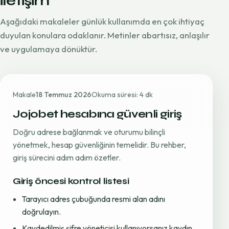
iletişim
Aşağıdaki makaleler günlük kullanımda en çok ihtiyaç
duyulan konulara odaklanır. Metinler abartısız, anlaşılır
ve uygulamaya dönüktür.
Makale
18 Temmuz 2026
Okuma süresi: 4 dk
Jojobet hesabına güvenli giriş
Doğru adrese bağlanmak ve oturumu bilinçli
yönetmek, hesap güvenliğinin temelidir. Bu rehber,
giriş sürecini adım adım özetler.
Giriş öncesi kontrol listesi
Tarayıcı adres çubuğunda resmi alan adını
doğrulayın.
Kaydedilmiş şifre yöneticisi kullanıyorsanız kaydın