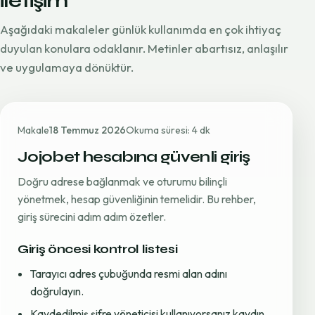
iletişim
Aşağıdaki makaleler günlük kullanımda en çok ihtiyaç
duyulan konulara odaklanır. Metinler abartısız, anlaşılır
ve uygulamaya dönüktür.
Makale
18 Temmuz 2026
Okuma süresi: 4 dk
Jojobet hesabına güvenli giriş
Doğru adrese bağlanmak ve oturumu bilinçli
yönetmek, hesap güvenliğinin temelidir. Bu rehber,
giriş sürecini adım adım özetler.
Giriş öncesi kontrol listesi
Tarayıcı adres çubuğunda resmi alan adını
doğrulayın.
Kaydedilmiş şifre yöneticisi kullanıyorsanız kaydın