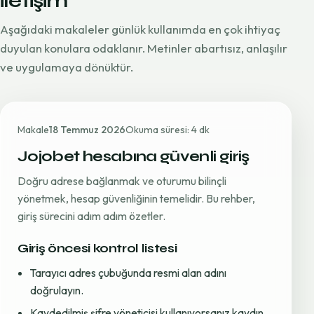
iletişim
Aşağıdaki makaleler günlük kullanımda en çok ihtiyaç
duyulan konulara odaklanır. Metinler abartısız, anlaşılır
ve uygulamaya dönüktür.
Makale
18 Temmuz 2026
Okuma süresi: 4 dk
Jojobet hesabına güvenli giriş
Doğru adrese bağlanmak ve oturumu bilinçli
yönetmek, hesap güvenliğinin temelidir. Bu rehber,
giriş sürecini adım adım özetler.
Giriş öncesi kontrol listesi
Tarayıcı adres çubuğunda resmi alan adını
doğrulayın.
Kaydedilmiş şifre yöneticisi kullanıyorsanız kaydın