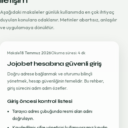
iletişim
Aşağıdaki makaleler günlük kullanımda en çok ihtiyaç
duyulan konulara odaklanır. Metinler abartısız, anlaşılır
ve uygulamaya dönüktür.
Makale
18 Temmuz 2026
Okuma süresi: 4 dk
Jojobet hesabına güvenli giriş
Doğru adrese bağlanmak ve oturumu bilinçli
yönetmek, hesap güvenliğinin temelidir. Bu rehber,
giriş sürecini adım adım özetler.
Giriş öncesi kontrol listesi
Tarayıcı adres çubuğunda resmi alan adını
doğrulayın.
Kaydedilmiş şifre yöneticisi kullanıyorsanız kaydın