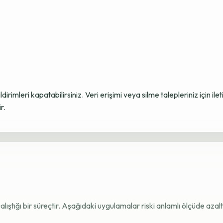
ildirimleri kapatabilirsiniz. Veri erişimi veya silme talepleriniz için i
r.
e çalıştığı bir süreçtir. Aşağıdaki uygulamalar riski anlamlı ölçüde azaltı