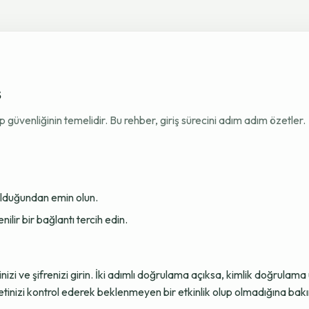
ş
venliğinin temelidir. Bu rehber, giriş sürecini adım adım özetler.
 olduğundan emin olun.
ir bir bağlantı tercih edin.
sinizi ve şifrenizi girin. İki adımlı doğrulama açıksa, kimlik doğru
tinizi kontrol ederek beklenmeyen bir etkinlik olup olmadığına bakı