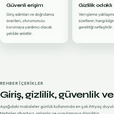
Güvenli erişim
Gizlilik odaklı
Giriş adımları ve doğrulama
Veri işleme yaklaşımı
önerileri, oturumunuzu
özetlenir; hangi bilg
korumaya yardımcı olacak
gerektiği netleştirilir.
şekilde anlatılır.
REHBER IÇERIKLER
Giriş, gizlilik, güvenlik ve
Aşağıdaki makaleler günlük kullanımda en çok ihtiyaç duyul
Metinler abartısız, anlaşılır ve uygulamaya dönüktür.