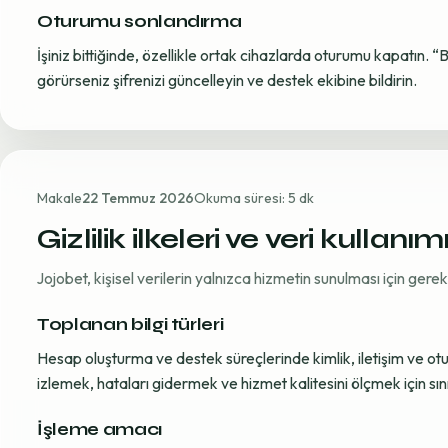
Oturumu sonlandırma
İşiniz bittiğinde, özellikle ortak cihazlarda oturumu kapatın. “
görürseniz şifrenizi güncelleyin ve destek ekibine bildirin.
Makale
22 Temmuz 2026
Okuma süresi: 5 dk
Gizlilik ilkeleri ve veri kullanım
Jojobet, kişisel verilerin yalnızca hizmetin sunulması için ger
Toplanan bilgi türleri
Hesap oluşturma ve destek süreçlerinde kimlik, iletişim ve oturum
izlemek, hataları gidermek ve hizmet kalitesini ölçmek için sınırl
İşleme amacı