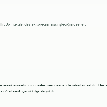
r. Bu makale, destek sürecinin nasıl işlediğini özetler.
ve mümkünse ekran görüntüsü yerine metinle adımları anlatın. Hesap g
oğrulamak için ek bilgi isteyebilir.