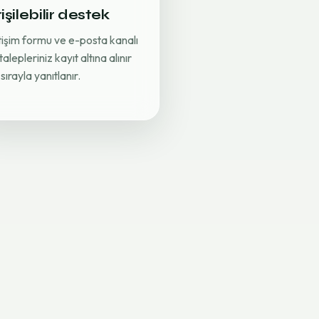
işilebilir destek
etişim formu ve e-posta kanalı
 talepleriniz kayıt altına alınır
sırayla yanıtlanır.