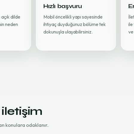
Hızlı başvuru
Er
 açık dilde
Mobil öncelikli yapı sayesinde
İl
inin neden
ihtiyaç duyduğunuz bölüme tek
ile
dokunuşla ulaşabilirsiniz.
ve 
 iletişim
an konulara odaklanır.