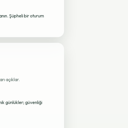
lanın. Şüpheli bir oturum
rı açıklar.
nik günlükler; güvenliği